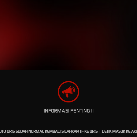
INFORMASI PENTING !!
UTO QRIS SUDAH NORMAL KEMBALI SILAHKAN TF KE QRIS 1 DETIK MASUK KE AK