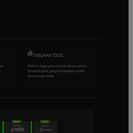
TARUHAN TOGEL
aan
Platform togel yang menarik dari perusahan
e
terbaik di dunia yang menawarkan hadiah
kemenangan besar