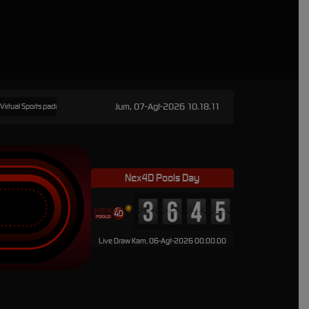
Jum, 07-Agt-2026 10.18.11
 Sports pada 30-Jun-2026 dari 14.59.59 sampai 30-Sep-2026 14.59.59. Selama waktu ini, PP Vir
Nex4D Pools Day
Live Draw Kam, 06-Agt-2026 00.00.00