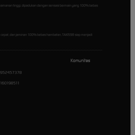
m keamanan tinggi, dipadukan dengan sensasi bermain yang 100% bebas
ba cepat, dan jaminan 100% bebas hambatan, TAKIS98 siap menjadi
Komunitas
5952457378
160198511