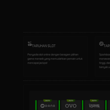
TARUHAN SLOT
TAR
Penyedia slot online dengan beragam pilihan
Sportsboo
game menarik yang memudahkan pemain untuk
menawark
mencapai jackpot
tinggi, d
banyak u