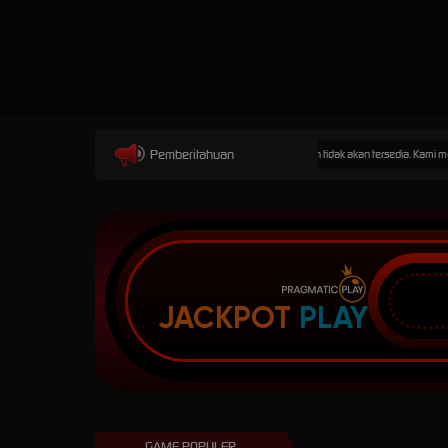
Pemberitahuan
07.33.23 sampai 15.00.00. Selama waktu ini, CQ9 permainan tidak akan tersedia. Kami memohon
JACKPOT
PLAY
GAME POPULER