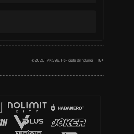
©2026 TAKIS98. Hak cipta dilindungi | 18+