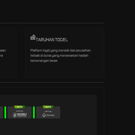
TARUHAN TOGEL
haan
Platform togel yang menarik dari perusahan
ame
terbaik di dunia yang menawarkan hadiah
kemenangan besar