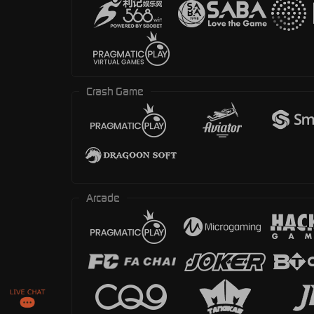
Crash Game
Arcade