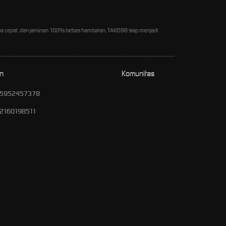
erba cepat, dan jaminan 100% bebas hambatan, TAKIS98 siap menjadi
n
Komunitas
5952457378
2160198511