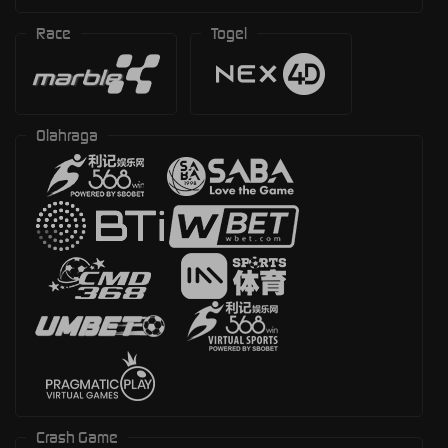
Race
Togel
Olahraga
Crash Game