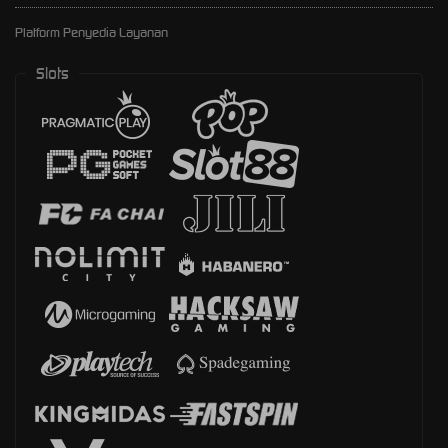
Platform Penyedia Layanan
Slots