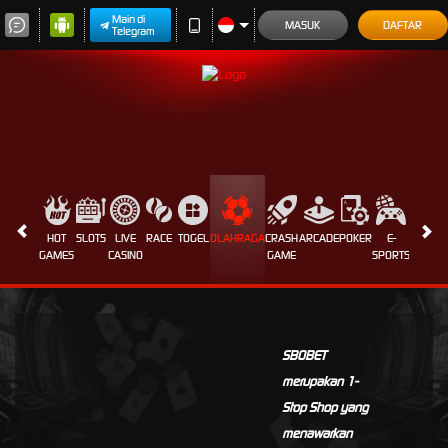
Main di
MASUK
DAFTAR
Telegram
HOT
SLOTS
LIVE
RACE
TOGEL
OLAHRAGA
CRASH
ARCADE
POKER
E-
SABUN
GAMES
CASINO
GAME
SPORTS
AYAM
SBOBET
merupakan 1-
Stop Shop yang
menawarkan