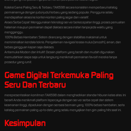
Koleksi Game Paling Seru & Terbaru: TAKIS98 secara konsisten memperbarui katalog
permainannya dengan judul-judul terbaru yang sedang populer. Pengguna selalu
mendapatkan akses ke konten-konten paling segar dan variatif.
Akses Serba Cepat: Menggunakan teknologi server berkecepatan tinggi, proses pemuatan
halaman maupun permainan dapat diakses secara instan tanpa jeda waktu yang
mengganggu.
100% Bebas Hambatan: Sistem dirancang dengan stabilitas maksimal untuk
meminimalkan kendala teknis. Pengalaman navigasi terasa mulus (smooth), aman, dan
bebas gangguan kapan saja diakses.
Antarmuka Modern dan Intuitif: Desain platform yang bersih dan mudah digunakan
memudahkan siapa saja untuk langsung menikmati permainan favorit mereka tanpa
prosedur yang rumit.
Game Digital Terkemuka Paling
Seru Dan Terbaru
merepresentasikan komitmen TAKIS98 dalam menghadirkan standar hiburan kelas atas. Ini
berarti Anda menikmati platform tepercaya dengan server serba cepat dan sistem
keamanan tinggi, dipadukan dengan sensasi bermain yang 100% bebas hambatan, serta
katalog permainan paling up-to-date yang selalu menyajikan tren gim paling hits saat ini.
Kesimpulan