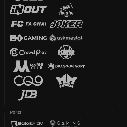
Poker