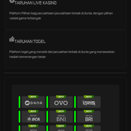
TARUHAN LIVE KASINO
Platform Pilihan bagi perusahaan-perusahaan terbaik di dunia, dengan pilihan
variasi game terbanyak
TARUHAN TOGEL
Platform togel yang menarik dari perusahan terbaik di dunia yang menawarkan
hadiah kemenangan besar