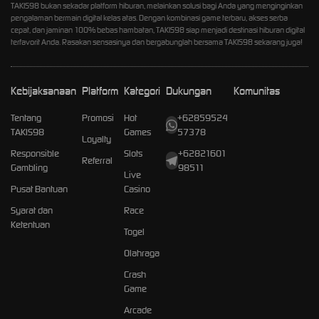
TAKIS98 bukan sekadar platform hiburan, melainkan solusi bagi Anda yang menginginkan
pengalaman bermain digital kelas atas. Dengan kombinasi game terbaru, akses serba
cepat, dan jaminan 100% bebas hambatan, TAKIS98 siap menjadi destinasi hiburan digital
terfavorit Anda. Rasakan sensasinya dan bergabunglah bersama TAKIS98 sekarang juga!
Kebijaksanaan
Platform
Kategori
Dukungan
Komunitas
Tentang
Promosi
Hot
+62859524
TAKIS98
Games
57378
Loyalty
Responsible
Slots
+62821601
Referral
Gambling
98511
Live
Pusat Bantuan
Casino
Syarat dan
Race
Ketentuan
Togel
Olahraga
Crash
Game
Arcade