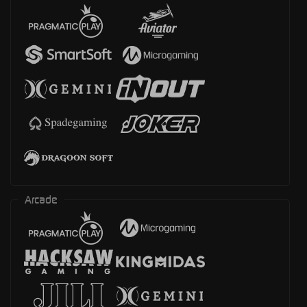
Arcade