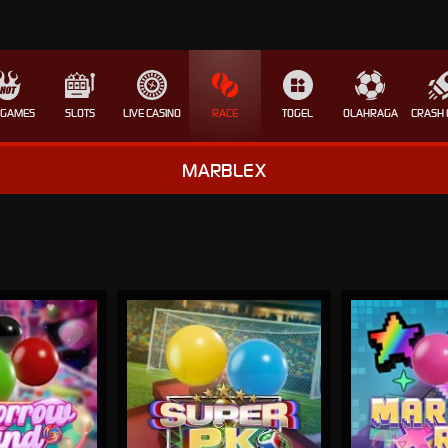
 GAMES
SLOTS
LIVE CASINO
RACE
TOGEL
OLAHRAGA
CRASH
MARBLEX