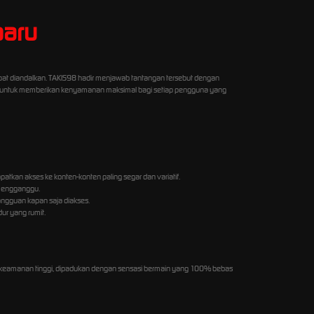
baru
dapat diandalkan. TAKIS98 hadir menjawab tantangan tersebut dengan
nya untuk memberikan kenyamanan maksimal bagi setiap pengguna yang
tkan akses ke konten-konten paling segar dan variatif.
 mengganggu.
ngguan kapan saja diakses.
ur yang rumit.
em keamanan tinggi, dipadukan dengan sensasi bermain yang 100% bebas