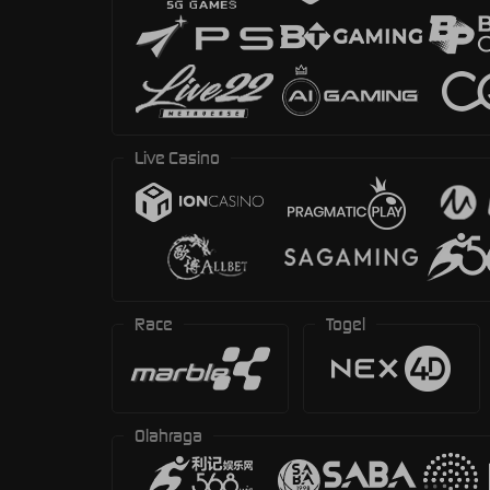
Live Casino
Race
Togel
Olahraga