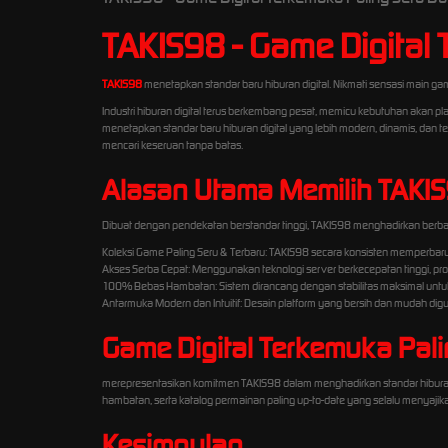
TAKIS98 - Game Digital
TAKIS98
menetapkan standar baru hiburan digital. Nikmati sensasi main g
Industri hiburan digital terus berkembang pesat, memicu kebutuhan akan p
menetapkan standar baru hiburan digital yang lebih modern, dinamis, da
mencari keseruan tanpa batas.
Alasan Utama Memilih TAKI
Dibuat dengan pendekatan berstandar tinggi, TAKIS98 menghadirkan berbaga
Koleksi Game Paling Seru & Terbaru: TAKIS98 secara konsisten memperbarui
Akses Serba Cepat: Menggunakan teknologi server berkecepatan tinggi, 
100% Bebas Hambatan: Sistem dirancang dengan stabilitas maksimal untuk
Antarmuka Modern dan Intuitif: Desain platform yang bersih dan mudah di
Game Digital Terkemuka Pali
merepresentasikan komitmen TAKIS98 dalam menghadirkan standar hiburan 
hambatan, serta katalog permainan paling up-to-date yang selalu menyajikan t
Kesimpulan