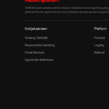
TAKIS98 bukan sekadar platform hiburan, melainkan solusi bagi Anda yan
destinasi hiburan digital terfavorit Anda. Rasakan sensasinya dan bergab
Kebijaksanaan
Platform
Tentang TAKIS98
Promosi
Responsible Gambling
Loyalty
Pusat Bantuan
Referral
Syarat dan Ketentuan