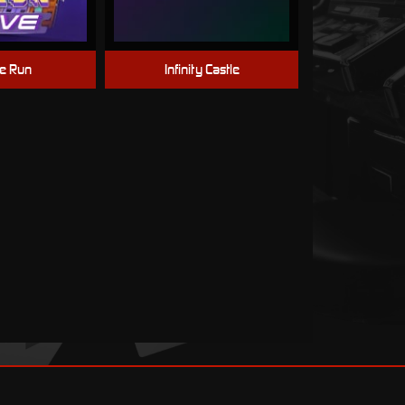
e Run
Infinity Castle