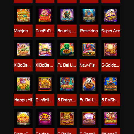
Mahjong Hit 2+
DuoFuDuoCai
Bounty Loki
Poseidon
Super Ace
XiBoBa Hit
XiBoBa Hit2
Fu Dai Lian Lian-Dragon
New-Fishing Hunter
G-GoldenDrum
Happy Hit
G-InfiniteTreasure
5 Dragons(H5)
Fu Dai Lian Lian-Panda
5 CaiShen(H5)