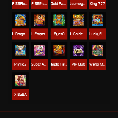
F-88Flower(H5)
F-88Riches(H5)
Gold Panda(H5)
JourneyToTheWest
King-777
L-DragonRiches
L-EmperorTreasure
L-EyesOfFortune
L-GoldenToad
LuckyFish
Plinko3
Super Ace+
Triple Fish(H5)
VIP Club
Water Margin(H5)
XiBoBA