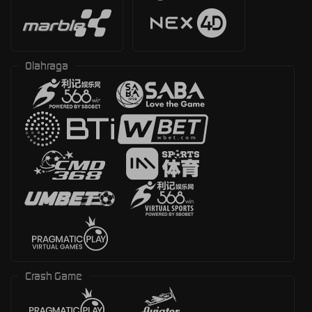
Olahraga
Crash Game