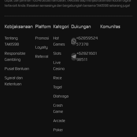
cepat, dan jaminan 100% bebas hambatan, TAKIS98 siap menjadi destinasi hiburan digital
terfavorit Anda. Rasakan sensasinya dan bergabunglah bersama TAKIS98 sekarang juga!
Kebijaksanaan
Platform
Kategori
Dukungan
Komunitas
Tentang
Promosi
Hot
+62859524
TAKIS98
Games
57378
Loyalty
Responsible
Slots
+62821601
Referral
Gambling
98511
Live
Pusat Bantuan
Casino
Syarat dan
Race
Ketentuan
Togel
Olahraga
Crash
Game
Arcade
Poker