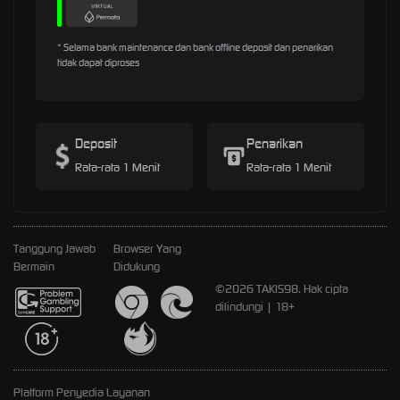
* Selama bank maintenance dan bank offline deposit dan penarikan
tidak dapat diproses
Deposit
Penarikan
Rata-rata 1 Menit
Rata-rata 1 Menit
Tanggung Jawab
Browser Yang
Bermain
Didukung
©2026 TAKIS98. Hak cipta
dilindungi | 18+
Platform Penyedia Layanan