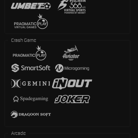
Crash Game
Arcade