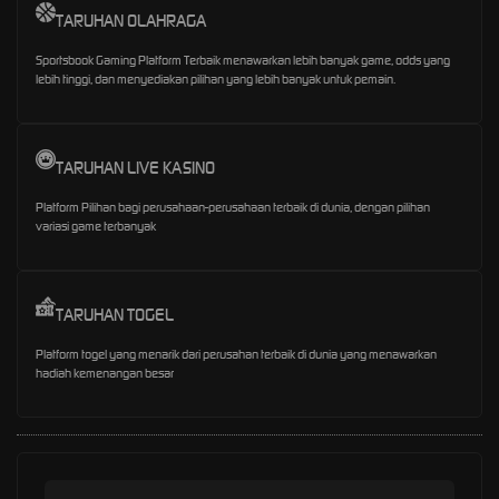
TARUHAN OLAHRAGA
Sportsbook Gaming Platform Terbaik menawarkan lebih banyak game, odds yang
lebih tinggi, dan menyediakan pilihan yang lebih banyak untuk pemain.
TARUHAN LIVE KASINO
Platform Pilihan bagi perusahaan-perusahaan terbaik di dunia, dengan pilihan
variasi game terbanyak
TARUHAN TOGEL
Platform togel yang menarik dari perusahan terbaik di dunia yang menawarkan
hadiah kemenangan besar