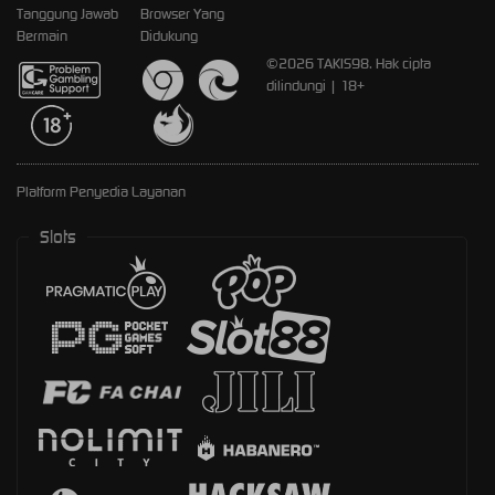
Tanggung Jawab
Browser Yang
Bermain
Didukung
©2026 TAKIS98. Hak cipta
dilindungi | 18+
Platform Penyedia Layanan
Slots