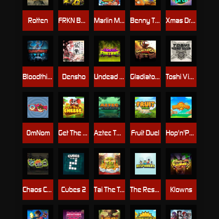
Rotten
FRKN Bananas
Marlin Master
Benny The Beer
Xmas Drop
Bloodthirst
Densho
Undead Fortune
Gladiator Legends
Toshi Video Club
OmNom
Get The Cheese
Aztec Twist
Fruit Duel
Hop'n'Pop
Chaos Crew
Cubes 2
Tai The Toad
The Respinners
Klowns