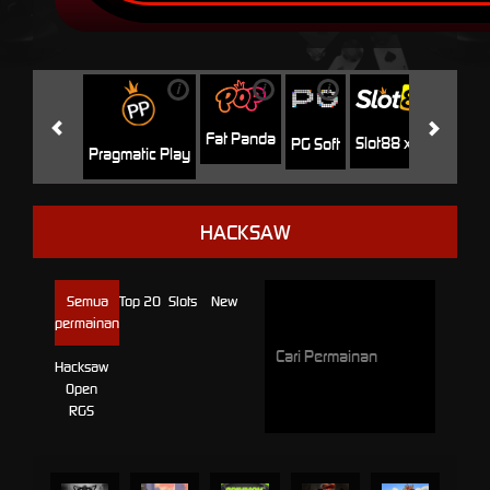
i
i
i
i
i
Facha
Fat Panda
Slot88 x PP
PG Soft
Pragmatic Play
HACKSAW
Semua
Top 20
Slots
New
permainan
Hacksaw
Open
RGS