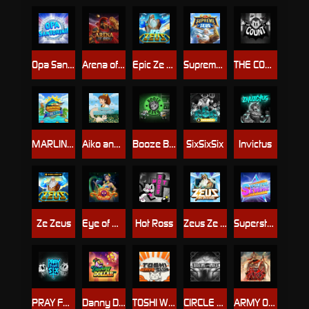
Opa Santorini!
Arena of Iron
Epic Ze Zeus
Supreme Zeus
THE COUNT
MARLIN MASTERS: THE BIG HAUL
Aiko and the Wind Spirit
Booze Bash
SixSixSix
Invictus
Ze Zeus
Eye of Medusa
Hot Ross
Zeus Ze Zecond
Superstar Sevens
PRAY FOR SIX
Danny Dollar
TOSHI WAYS CLUB
CIRCLE OF LIFE
ARMY OF ARES