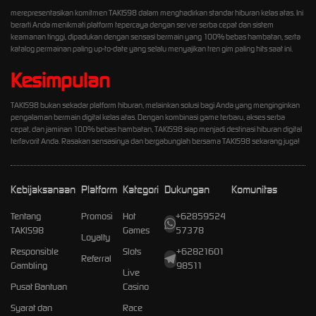
merepresentasikan komitmen TAKIS98 dalam menghadirkan standar hiburan kelas atas. Ini
berarti Anda menikmati platform tepercaya dengan server serba cepat dan sistem
keamanan tinggi, dipadukan dengan sensasi bermain yang 100% bebas hambatan, serta
katalog permainan paling up-to-date yang selalu menyajikan tren gim paling hits saat ini.
Kesimpulan
TAKIS98 bukan sekadar platform hiburan, melainkan solusi bagi Anda yang menginginkan
pengalaman bermain digital kelas atas. Dengan kombinasi game terbaru, akses serba
cepat, dan jaminan 100% bebas hambatan, TAKIS98 siap menjadi destinasi hiburan digital
terfavorit Anda. Rasakan sensasinya dan bergabunglah bersama TAKIS98 sekarang juga!
Kebijaksanaan
Platform
Kategori
Dukungan
Komunitas
Tentang
Promosi
Hot
+62859524
TAKIS98
Games
57378
Loyalty
Responsible
Slots
+62821601
Referral
Gambling
98511
Live
Pusat Bantuan
Casino
Syarat dan
Race