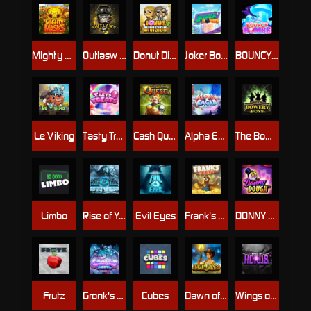
Mighty Masks
Outlasw Inc
Donut Division
Joker Bombs
BOUNCY BOMBS
Le Viking
Tasty Treats
Cash Quest
Alpha Eagle
The Bowery Boys
Limbo
Rise of Ymir
Evil Eyes
Frank's Farm
DONNY DOUGH
Frutz
Gronk's Gems
Cubes
Dawn of Kings
Wings of Horus