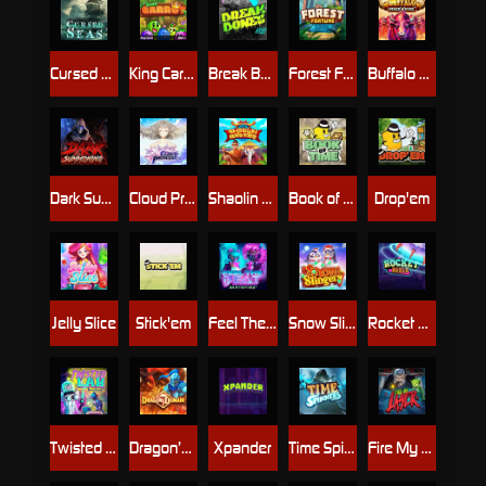
Cursed Seas
King Carrot
Break Bones
Forest Fortune
Buffalo Stack'n'Sync
Dark Summoning
Cloud Princess
Shaolin Master
Book of Time
Drop'em
Jelly Slice
Stick'em
Feel The Beat
Snow Slingers
Rocket Reels
Twisted Lab
Dragon’s Domain
Xpander
Time Spinners
Fire My Laser