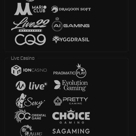
Live Casino