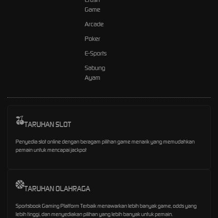
Game
Arcade
Poker
E-Sports
Sabung
Ayam
TARUHAN SLOT
Penyedia slot online dengan beragam pilihan game menarik yang memudahkan
pemain untuk mencapai jackpot
TARUHAN OLAHRAGA
Sportsbook Gaming Platform Terbaik menawarkan lebih banyak game, odds yang
lebih tinggi, dan menyediakan pilihan yang lebih banyak untuk pemain.