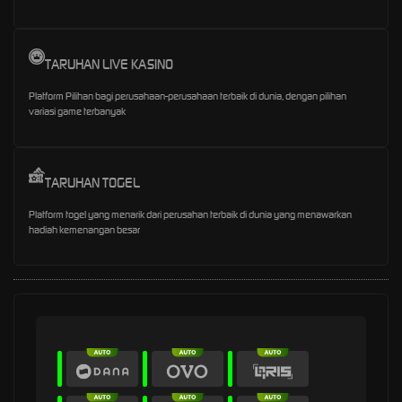
TARUHAN LIVE KASINO
Platform Pilihan bagi perusahaan-perusahaan terbaik di dunia, dengan pilihan
variasi game terbanyak
TARUHAN TOGEL
Platform togel yang menarik dari perusahan terbaik di dunia yang menawarkan
hadiah kemenangan besar