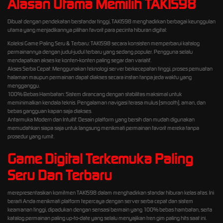
Alasan Utama Memilih TAKIS98
Dibuat dengan pendekatan berstandar tinggi, TAKIS98 menghadirkan berbagai keunggulan
utama yang menjadikannya pilihan favorit para pecinta hiburan digital:
Koleksi Game Paling Seru & Terbaru: TAKIS98 secara konsisten memperbarui katalog
permainannya dengan judul-judul terbaru yang sedang populer. Pengguna selalu
mendapatkan akses ke konten-konten paling segar dan variatif.
Akses Serba Cepat: Menggunakan teknologi server berkecepatan tinggi, proses pemuatan
halaman maupun permainan dapat diakses secara instan tanpa jeda waktu yang
mengganggu.
100% Bebas Hambatan: Sistem dirancang dengan stabilitas maksimal untuk
meminimalkan kendala teknis. Pengalaman navigasi terasa mulus (smooth), aman, dan
bebas gangguan kapan saja diakses.
Antarmuka Modern dan Intuitif: Desain platform yang bersih dan mudah digunakan
memudahkan siapa saja untuk langsung menikmati permainan favorit mereka tanpa
prosedur yang rumit.
Game Digital Terkemuka Paling
Seru Dan Terbaru
merepresentasikan komitmen TAKIS98 dalam menghadirkan standar hiburan kelas atas. Ini
berarti Anda menikmati platform tepercaya dengan server serba cepat dan sistem
keamanan tinggi, dipadukan dengan sensasi bermain yang 100% bebas hambatan, serta
katalog permainan paling up-to-date yang selalu menyajikan tren gim paling hits saat ini.