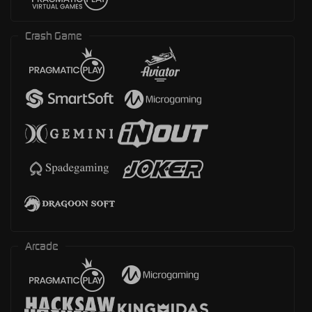
Crash Game
Arcade