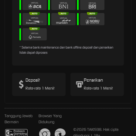
* Selama bank maintenance dan bank offline deposit dan penarikan
tidak dapat diproses
Deposit
Penarikan
Rata-rata 1 Menit
Rata-rata 1 Menit
Tanggung Jawab
Browser Yang
Bermain
Didukung
©2026 TAKIS98. Hak cipta
dilindungi | 18+