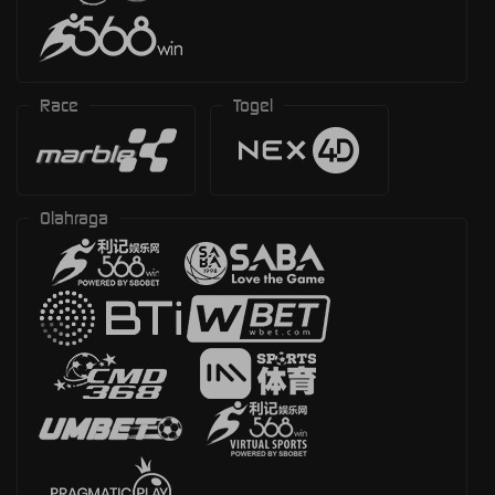
Race
Togel
Olahraga