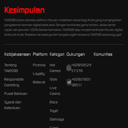
Kesimpulan
TAKIS98 bukan sekadar platform hiburan, melainkan solusi bagi Anda yang menginginkan
pengalaman bermain digital kelas atas. Dengan kombinasi game terbaru, akses serba
cepat, dan jaminan 100% bebas hambatan, TAKIS98 siap menjadi destinasi hiburan digital
terfavorit Anda. Rasakan sensasinya dan bergabunglah bersama TAKIS98 sekarang juga!
Kebijaksanaan
Platform
Kategori
Dukungan
Komunitas
Tentang
Promosi
Hot
+62859524
TAKIS98
Games
57378
Loyalty
Responsible
Slots
+62821601
Referral
Gambling
98511
Live
Pusat Bantuan
Casino
Syarat dan
Race
Ketentuan
Togel
Olahraga
Crash