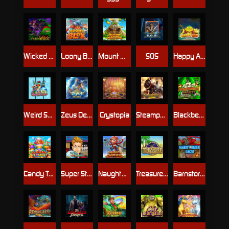
Wicked Witch
Loony Blox
Mount Mazuma
SOS
Happy Ape
Weird Science
Zeus Deluxe
Crystopia
Steampunk Plinko
Blackbeards Bounty
Candy Tower
Super Strike
Naughty Wukong
Treasure Tomb
Barnstormer Bucks