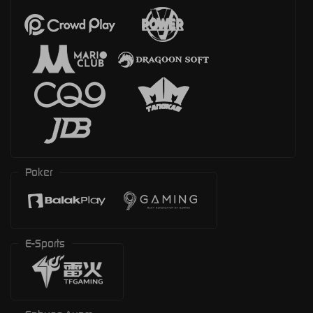
Poker
E-Sports