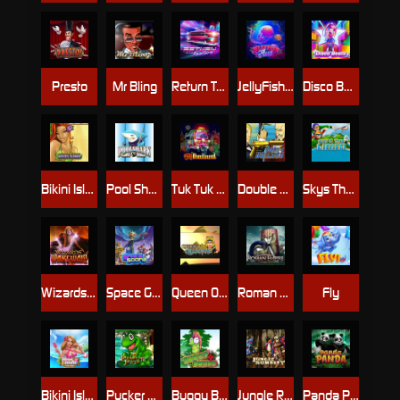
Presto
Mr Bling
Return To The Feature
JellyFish Flow
Disco Beats
Bikini Island
Pool Shark
Tuk Tuk Thailand
Double O Dollars
Skys The Limit
Wizards Want War!
Space Goonz
Queen Of Queens
Roman Empire
Fly
Bikini Island Deluxe
Pucker Up Prince
Buggy Bonus
Jungle Rumble
Panda Panda