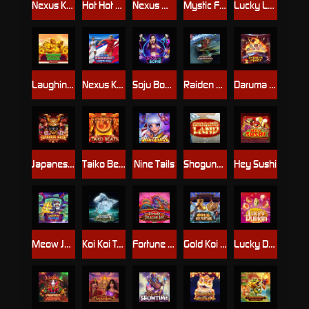
Nexus Koi Gate
Hot Hot Nexus
Nexus Wealth Inn
Mystic Fortune Nexus
Lucky Lucky Nexus
Laughing Buddha Nexus
Nexus Knockout Football Rush
Soju Bomb
Raiden Shogun
Daruma Impact
Japanese Mask
Taiko Beats
Nine Tails
Shoguns Land
Hey Sushi
Meow Janken
Koi Koi Treasure
Fortune Dragon Joy
Gold Koi Fortune
Lucky Durian