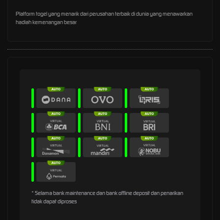
Platform togel yang menarik dari perusahan terbaik di dunia yang menawarkan
hadiah kemenangan besar
* Selama bank maintenance dan bank offline deposit dan penarikan
tidak dapat diproses