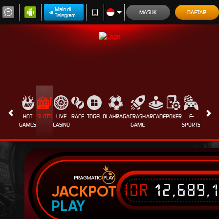
Main di
MASUK
DAFTAR
Telegram
HOT
SLOTS
LIVE
RACE
TOGEL
OLAHRAGA
CRASH
ARCADE
POKER
E-
SABUN
GAMES
CASINO
GAME
SPORTS
AYAM
IDR
12,689,
JACKPOT
PLAY