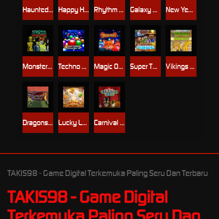
Haunted House
Happy Hatchlings
Rhythm Nights
Galaxy Babies
New Years Bash
Monster Mash Cash
Techno Tumble
Magic Oak
Super Twister
Vikings Plunder
Dragons Realm
Lucky Lucky
Carnival Cash
TAKIS98 - Game Digital Terkemuka Paling Seru Dan Terbaru
TAKIS98 - Game Digital
Terkemuka Paling Seru Dan