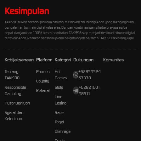
Kesimpulan
TAKIS98 bukan sekadar platform hiburan, melainkan solusi bagi Anda yang menginginkan
pengalaman bermain digital kelas atas. Dengan kombinasi game terbaru, akses serba
cepat, dan jaminan 100% bebas hambatan, TAKIS98 siap menjadi destinasi hiburan digital
terfavorit Anda. Rasakan sensasinya dan bergabunglah bersama TAKIS98 sekarang juga!
Kebijaksanaan
Platform
Kategori
Dukungan
Komunitas
Tentang
Promosi
Hot
+62859524
TAKIS98
Games
57378
Loyalty
Responsible
Slots
+62821601
Referral
Gambling
98511
Live
Pusat Bantuan
Casino
Syarat dan
Race
Ketentuan
Togel
Olahraga
Crash