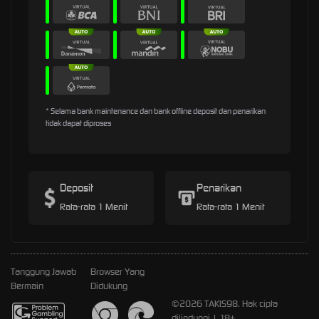
* Selama bank maintenance dan bank offline deposit dan penarikan
tidak dapat diproses
Deposit
Penarikan
Rata-rata 1 Menit
Rata-rata 1 Menit
Tanggung Jawab
Browser Yang
Bermain
Didukung
©2026 TAKIS98. Hak cipta
dilindungi | 18+