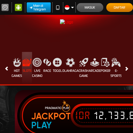
Main di
MASUK
DAFTAR
Telegram
HOT
SLOTS
LIVE
RACE
TOGEL
OLAHRAGA
CRASH
ARCADE
POKER
E-
SABUN
GAMES
CASINO
GAME
SPORTS
AYAM
IDR
12,733,
JACKPOT
PLAY