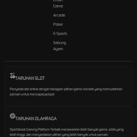
Game
Arcade
Poker
E-Sports
Sabung
Ayam
TARUHAN SLOT
Penyedia slot online dengan beragam pilihan game menarik yang memudahkan
pemain untuk mencapai jackpot
TARUHAN OLAHRAGA
Sportsbook Gaming Platform Terbaik menawarkan lebih banyak game, odds yang
lebih tinggi, dan menyediakan pilihan yang lebih banyak untuk pemain.