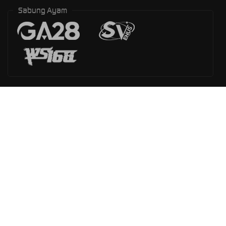
Sabung Ayam