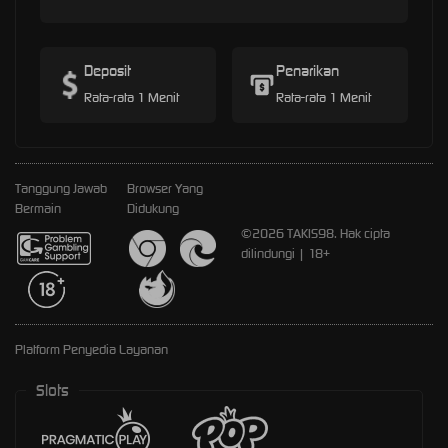
Deposit
Penarikan
Rata-rata 1 Menit
Rata-rata 1 Menit
Tanggung Jawab
Browser Yang
Bermain
Didukung
©2026 TAKIS98. Hak cipta
dilindungi | 18+
Platform Penyedia Layanan
Slots