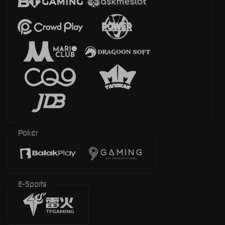
Poker
E-Sports