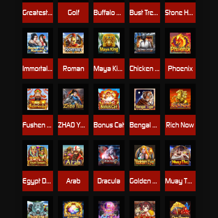
Greatest Circus
Golf
Buffalo Burst
Bust Treasury
Stone Hominid
Immortal Heroes
Roman
Maya King
Chicken Dinner
Phoenix
Fushen Coming
ZHAO YUN
Bonus Cat
Bengal Tiger
Rich Now
Egypt Dynasty
Arab
Dracula
Golden Eye
Muay Thai