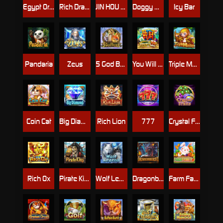
Egypt Oracle
Rich Dragon
JIN HOU YE
Doggy Wealth
Icy Bar
Pandaria
Zeus
5 God Beast
You Will Win
Triple Monkey
Coin Cat
Big Diamond
Rich Lion
777
Crystal Fruits
Rich Ox
Pirate King
Wolf Legend
Dragonburst
Farm Family