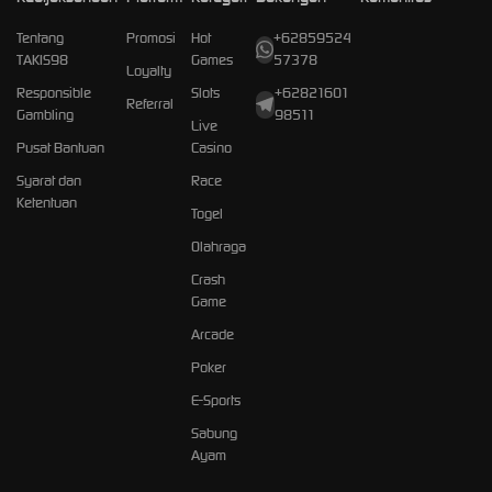
Tentang
Promosi
Hot
+62859524
TAKIS98
Games
57378
Loyalty
Responsible
Slots
+62821601
Referral
Gambling
98511
Live
Pusat Bantuan
Casino
Syarat dan
Race
Ketentuan
Togel
Olahraga
Crash
Game
Arcade
Poker
E-Sports
Sabung
Ayam