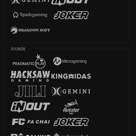
Arcade