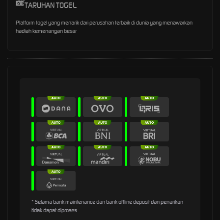
TARUHAN TOGEL
Platform togel yang menarik dari perusahan terbaik di dunia yang menawarkan
hadiah kemenangan besar
* Selama bank maintenance dan bank offline deposit dan penarikan
tidak dapat diproses