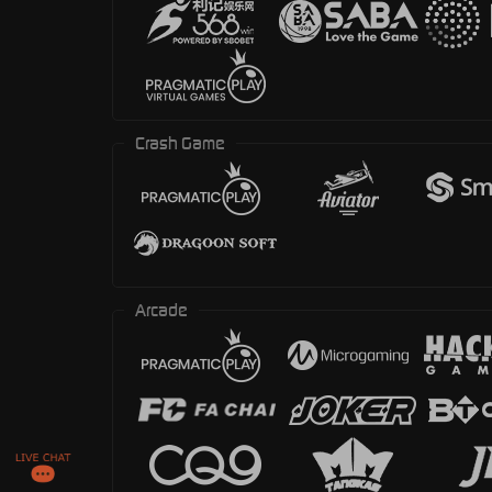
Crash Game
Arcade