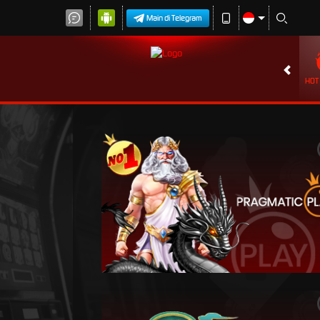
Main di Telegram
HOT