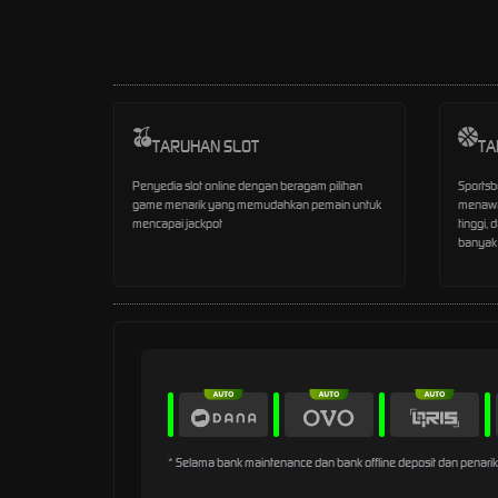
TARUHAN SLOT
TA
Penyedia slot online dengan beragam pilihan
Sportsb
game menarik yang memudahkan pemain untuk
menawar
mencapai jackpot
tinggi,
banyak 
* Selama bank maintenance dan bank offline deposit dan penarik