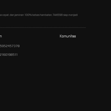
erba cepat, dan jaminan 100% bebas hambatan, TAKIS98 siap menjadi
n
Komunitas
5952457378
2160198511