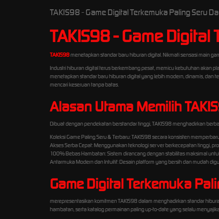
TAKIS98 - Game Digital Terkemuka Paling Seru Da
TAKIS98 - Game Digital
TAKIS98
menetapkan standar baru hiburan digital. Nikmati sensasi main g
Industri hiburan digital terus berkembang pesat, memicu kebutuhan akan p
menetapkan standar baru hiburan digital yang lebih modern, dinamis, da
mencari keseruan tanpa batas.
Alasan Utama Memilih TAKI
Dibuat dengan pendekatan berstandar tinggi, TAKIS98 menghadirkan berbaga
Koleksi Game Paling Seru & Terbaru: TAKIS98 secara konsisten memperbarui
Akses Serba Cepat: Menggunakan teknologi server berkecepatan tinggi, 
100% Bebas Hambatan: Sistem dirancang dengan stabilitas maksimal untuk
Antarmuka Modern dan Intuitif: Desain platform yang bersih dan mudah di
Game Digital Terkemuka Pali
merepresentasikan komitmen TAKIS98 dalam menghadirkan standar hiburan 
hambatan, serta katalog permainan paling up-to-date yang selalu menyajikan t