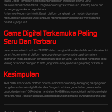
100% Bebas Hambatan: Sistem dirancang dengan stabilitas maksimal untuk
meminimalkan kendala teknis. Pengalaman navigasi terasa mulus (smooth), aman, dan
bebas gangguan kapan saja diakses.
Antarmuka Modern dan Intuitif: Desain platform yang bersih dan mudah digunakan
memudahkan siapa saja untuk langsung menikmati permainan favorit mereka tanpa
prosedur yang rumit.
Game Digital Terkemuka Paling
Seru Dan Terbaru
merepresentasikan komitmen TAKIS98 dalam menghadirkan standar hiburan kelas atas. Ini
berarti Anda menikmati platform tepercaya dengan server serba cepat dan sistem
keamanan tinggi, dipadukan dengan sensasi bermain yang 100% bebas hambatan, serta
katalog permainan paling up-to-date yang selalu menyajikan tren gim paling hits saat ini.
Kesimpulan
TAKIS98 bukan sekadar platform hiburan, melainkan solusi bagi Anda yang menginginkan
pengalaman bermain digital kelas atas. Dengan kombinasi game terbaru, akses serba
cepat, dan jaminan 100% bebas hambatan, TAKIS98 siap menjadi destinasi hiburan digital
terfavorit Anda. Rasakan sensasinya dan bergabunglah bersama TAKIS98 sekarang juga!