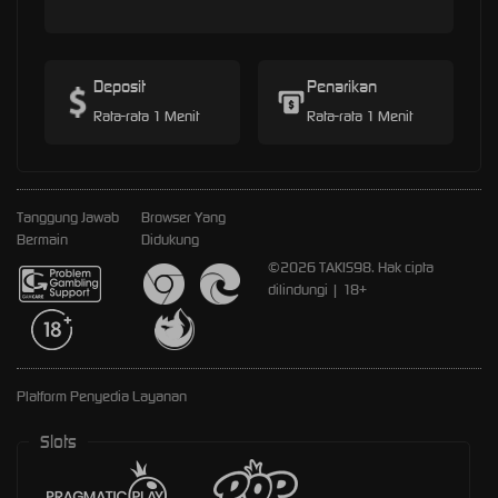
Deposit
Penarikan
Rata-rata 1 Menit
Rata-rata 1 Menit
Tanggung Jawab
Browser Yang
Bermain
Didukung
©2026 TAKIS98. Hak cipta
dilindungi | 18+
Platform Penyedia Layanan
Slots