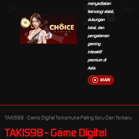
menyediakan
teknologi stabil,
dukungan
lokal, dan
pengalaman
gaming
interaktif
premium di
Asia.
MAIN
TAKIS98 - Game Digital Terkemuka Paling Seru Dan Terbaru
TAKIS98 - Game Digital